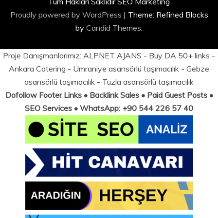
Tüm Hakları Saklıdır SEO Marketing
Proudly powered by WordPress
|
Theme: Refined Blocks
by
Candid Themes
.
Proje Danışmanlarımız:
ALPNET AJANS
- Buy DA 50+ links -
Ankara Catering
-
Ümraniye asansörlü taşımacılık
-
Gebze
asansörlü taşımacılık
-
Tuzla asansörlü taşımacılık
Dofollow Footer Links • Backlink Sales • Paid Guest Posts •
SEO Services • WhatsApp: +90 544 226 57 40