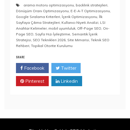
arama motoru optimizasyonu
,
backlink stratejileri
,
Dönüşüm Oranı Optimizasyonu
,
E-E-A-T Optimizasyonu
,
Google Sıralama Kriterleri
,
İçerik Optimizasyonu
,
İlk
Sayfaya Çıkma Stratejileri
,
Kullanıcı Niyeti Analizi
,
LSI
Anahtar Kelimeler
,
mobil uyumluluk
,
Off-Page SEO
,
On-
Page SEO
,
Sayfa Hızı İyileştirme
,
Semantik İçerik
Stratejisi
,
SEO Teknikleri 2026
,
Site Mimarisi
,
Teknik SEO
Rehberi
,
Topikal Otorite Kurulumu
SHARE
Facebook
Twitter
Pinterest
Linkedin