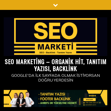
Skip
to
content
SEO MARKETING – ORGANIK HIT, TANITIM
YAZISI, BACKLINK
GOOGLE'DA İLK SAYFADA OLMAK İSTIYORSAN
DOĞRU YERDESIN