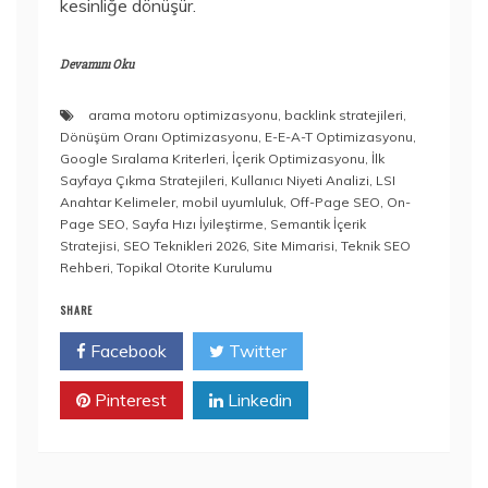
kesinliğe dönüşür.
Devamını Oku
arama motoru optimizasyonu
,
backlink stratejileri
,
Dönüşüm Oranı Optimizasyonu
,
E-E-A-T Optimizasyonu
,
Google Sıralama Kriterleri
,
İçerik Optimizasyonu
,
İlk
Sayfaya Çıkma Stratejileri
,
Kullanıcı Niyeti Analizi
,
LSI
Anahtar Kelimeler
,
mobil uyumluluk
,
Off-Page SEO
,
On-
Page SEO
,
Sayfa Hızı İyileştirme
,
Semantik İçerik
Stratejisi
,
SEO Teknikleri 2026
,
Site Mimarisi
,
Teknik SEO
Rehberi
,
Topikal Otorite Kurulumu
SHARE
Facebook
Twitter
Pinterest
Linkedin