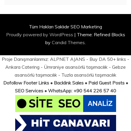
Tüm Hakları Saklıdır SEO Marketing
Proudly powered by WordPress
|
Theme: Refined Blocks
by
Candid Themes
.
Proje Danışmanlarımız:
ALPNET AJANS
- Buy DA 50+ links -
Ankara Catering
-
Ümraniye asansörlü taşımacılık
-
Gebze
asansörlü taşımacılık
-
Tuzla asansörlü taşımacılık
Dofollow Footer Links • Backlink Sales • Paid Guest Posts •
SEO Services • WhatsApp: +90 544 226 57 40