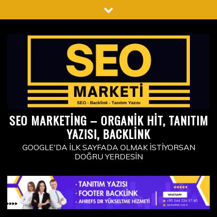
Skip
to
content
SEO MARKETING – ORGANIK HIT, TANITIM
YAZISI, BACKLINK
GOOGLE'DA İLK SAYFADA OLMAK İSTIYORSAN
DOĞRU YERDESIN