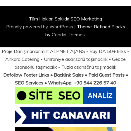
Tüm Hakları Saklıdır SEO Marketing
Proudly powered by WordPress
|
Theme: Refined Blocks
by
Candid Themes
.
Proje Danışmanlarımız:
ALPNET AJANS
- Buy DA 50+ links -
Ankara Catering
-
Ümraniye asansörlü taşımacılık
-
Gebze
asansörlü taşımacılık
-
Tuzla asansörlü taşımacılık
Dofollow Footer Links • Backlink Sales • Paid Guest Posts •
SEO Services • WhatsApp: +90 544 226 57 40