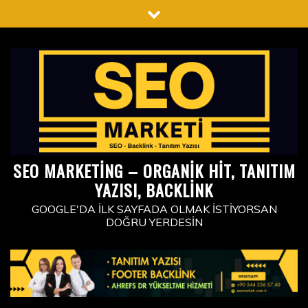
Skip
to
content
SEO MARKETING – ORGANIK HIT, TANITIM
YAZISI, BACKLINK
GOOGLE'DA İLK SAYFADA OLMAK İSTIYORSAN
DOĞRU YERDESIN