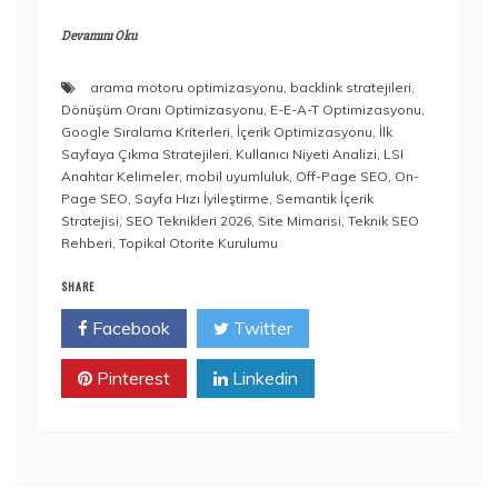
Devamını Oku
arama motoru optimizasyonu
,
backlink stratejileri
,
Dönüşüm Oranı Optimizasyonu
,
E-E-A-T Optimizasyonu
,
Google Sıralama Kriterleri
,
İçerik Optimizasyonu
,
İlk
Sayfaya Çıkma Stratejileri
,
Kullanıcı Niyeti Analizi
,
LSI
Anahtar Kelimeler
,
mobil uyumluluk
,
Off-Page SEO
,
On-
Page SEO
,
Sayfa Hızı İyileştirme
,
Semantik İçerik
Stratejisi
,
SEO Teknikleri 2026
,
Site Mimarisi
,
Teknik SEO
Rehberi
,
Topikal Otorite Kurulumu
SHARE
Facebook
Twitter
Pinterest
Linkedin