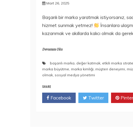
Mart 26, 2025
Başarılı bir marka yaratmak istiyorsanız, sa
hizmet sunmak yetmez!
İnsanlara ulaşma
kazanmak ve akıllarda kalıcı olmak da gereki
Devamını Oku
başarılı marka
,
değer katmak
,
etkili marka stratej
marka büyütme
,
marka kimliği
,
müşteri deneyimi
,
müş
olmak
,
sosyal medya yönetimi
SHARE
Facebook
Twitter
Pinte