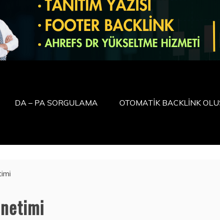
DA – PA SORGULAMA
OTOMATİK BACKLİNK OL
imi
netimi