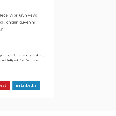
dece iyi bir ürün veya
k, onların güvenini
r.
ileri
,
içerik üretimi
,
iş birlikleri
,
teri iletişimi
,
özgün marka
rest
Linkedin