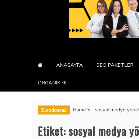
ANASAYFA
SEO PAKETLERİ
ORGANİK HİT
Home
sosyal medya yönet
Buradasınız
Etiket:
sosyal medya yö