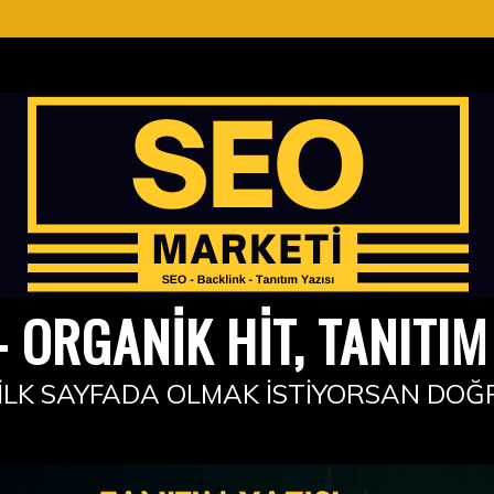
 ORGANIK HIT, TANITIM 
İLK SAYFADA OLMAK İSTIYORSAN DOĞ