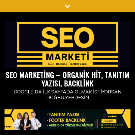
Skip
to
content
SEO MARKETING – ORGANIK HIT, TANITIM
YAZISI, BACKLINK
GOOGLE'DA İLK SAYFADA OLMAK İSTIYORSAN
DOĞRU YERDESIN