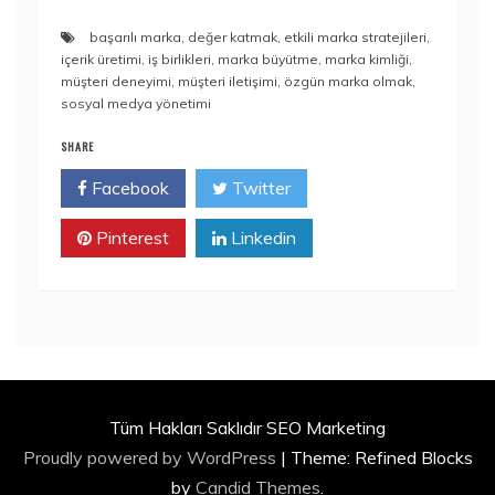
başarılı marka
,
değer katmak
,
etkili marka stratejileri
,
içerik üretimi
,
iş birlikleri
,
marka büyütme
,
marka kimliği
,
müşteri deneyimi
,
müşteri iletişimi
,
özgün marka olmak
,
sosyal medya yönetimi
SHARE
Facebook
Twitter
Pinterest
Linkedin
Tüm Hakları Saklıdır SEO Marketing
Proudly powered by WordPress
|
Theme: Refined Blocks
by
Candid Themes
.