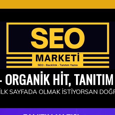
 ORGANIK HIT, TANITIM 
İLK SAYFADA OLMAK İSTIYORSAN DOĞ