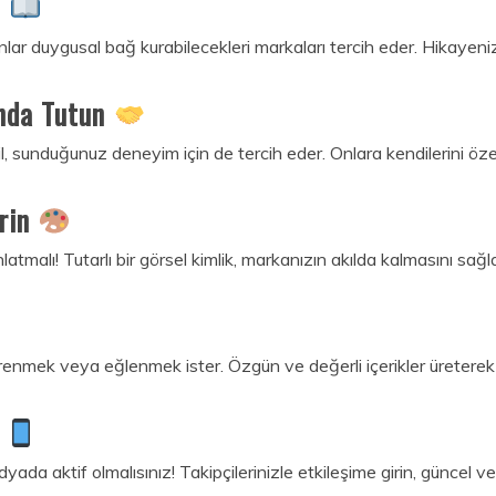
n
lar duygusal bağ kurabilecekleri markaları tercih eder. Hikayenizi 
anda Tutun
il, sunduğunuz deneyim için de tercih eder. Onlara kendilerini öze
irin
latmalı! Tutarlı bir görsel kimlik, markanızın akılda kalmasını sağla
r öğrenmek veya eğlenmek ister. Özgün ve değerli içerikler üreterek o
n
a aktif olmalısınız! Takipçilerinizle etkileşime girin, güncel ve 