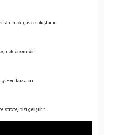
dürüst olmak güven oluşturur.
 seçmek önemlidir!
k güven kazanın.
tratejinizi geliştirin.