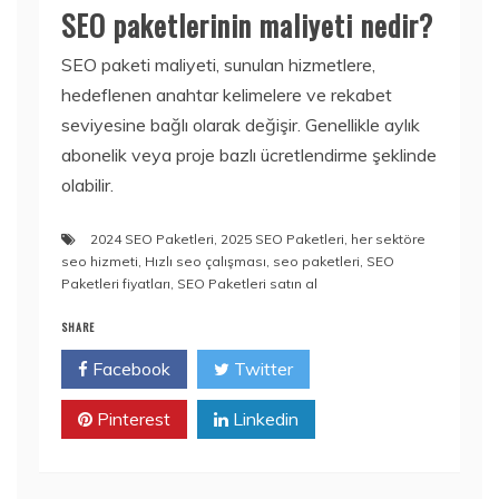
SEO paketlerinin maliyeti nedir?
SEO paketi maliyeti, sunulan hizmetlere,
hedeflenen anahtar kelimelere ve rekabet
seviyesine bağlı olarak değişir. Genellikle aylık
abonelik veya proje bazlı ücretlendirme şeklinde
olabilir.
2024 SEO Paketleri
,
2025 SEO Paketleri
,
her sektöre
seo hizmeti
,
Hızlı seo çalışması
,
seo paketleri
,
SEO
Paketleri fiyatları
,
SEO Paketleri satın al
SHARE
Facebook
Twitter
Pinterest
Linkedin