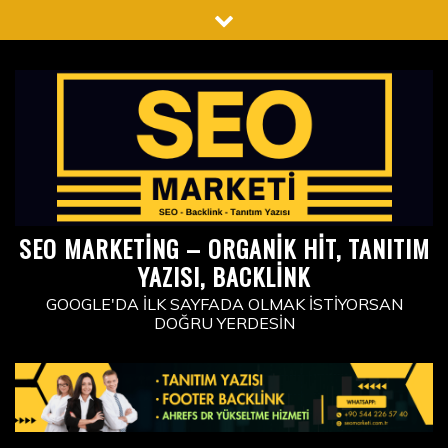
Skip
to
content
SEO MARKETING – ORGANIK HIT, TANITIM
YAZISI, BACKLINK
GOOGLE'DA İLK SAYFADA OLMAK İSTIYORSAN
DOĞRU YERDESIN