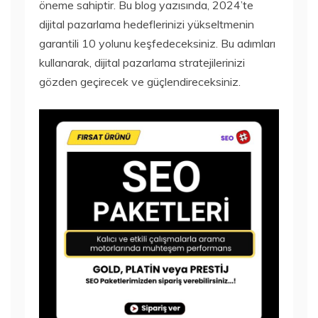
öneme sahiptir. Bu blog yazısında, 2024’te
dijital pazarlama hedeflerinizi yükseltmenin
garantili 10 yolunu keşfedeceksiniz. Bu adımları
kullanarak, dijital pazarlama stratejilerinizi
gözden geçirecek ve güçlendireceksiniz.