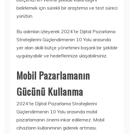
belirlemek için sürekli bir araştırma ve test süreci
yürütün.
Bu adımları izleyerek 2024’te Dijital Pazarlama
Stratejilerini Güçlendirmenin 10 Yolu arasında
yer alan akıllı bütçe yönetimini başarılı bir şekilde
uygulayabilir ve hedeflerinize ulaşabilirsiniz.
Mobil Pazarlamanın
Gücünü Kullanma
2024’te Dijital Pazarlama Stratejilerini
Güçlendirmenin 10 Yolu arasında mobil
pazarlamanın önemi inkar edilemez. Mobil
cihazların kullanımının giderek artması,