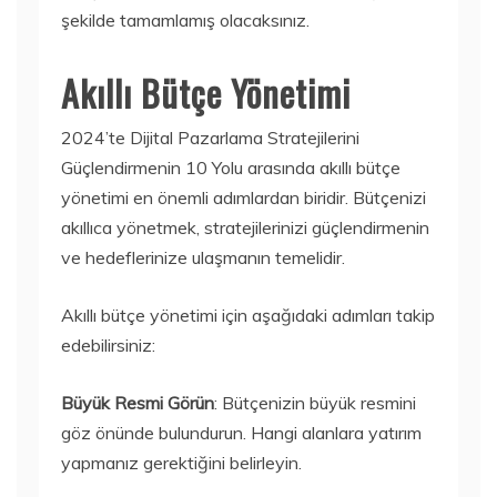
şekilde tamamlamış olacaksınız.
Akıllı Bütçe Yönetimi
2024’te Dijital Pazarlama Stratejilerini
Güçlendirmenin 10 Yolu arasında akıllı bütçe
yönetimi en önemli adımlardan biridir. Bütçenizi
akıllıca yönetmek, stratejilerinizi güçlendirmenin
ve hedeflerinize ulaşmanın temelidir.
Akıllı bütçe yönetimi için aşağıdaki adımları takip
edebilirsiniz:
Büyük Resmi Görün
: Bütçenizin büyük resmini
göz önünde bulundurun. Hangi alanlara yatırım
yapmanız gerektiğini belirleyin.