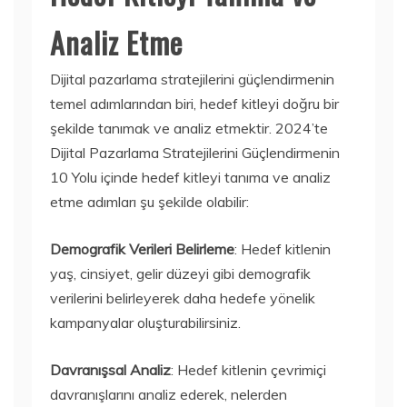
Analiz Etme
Dijital pazarlama stratejilerini güçlendirmenin
temel adımlarından biri, hedef kitleyi doğru bir
şekilde tanımak ve analiz etmektir. 2024’te
Dijital Pazarlama Stratejilerini Güçlendirmenin
10 Yolu içinde hedef kitleyi tanıma ve analiz
etme adımları şu şekilde olabilir:
Demografik Verileri Belirleme
: Hedef kitlenin
yaş, cinsiyet, gelir düzeyi gibi demografik
verilerini belirleyerek daha hedefe yönelik
kampanyalar oluşturabilirsiniz.
Davranışsal Analiz
: Hedef kitlenin çevrimiçi
davranışlarını analiz ederek, nelerden