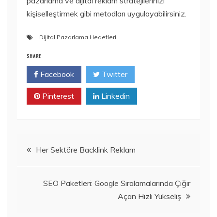
pazarlama ve dijital reklam stratejilerinizi
kişiselleştirmek gibi metodları uygulayabilirsiniz.
Dijital Pazarlama Hedefleri
SHARE
Facebook
Twitter
Pinterest
Linkedin
Yazı
Her Sektöre Backlink Reklam
gezinmesi
SEO Paketleri: Google Sıralamalarında Çığır
Açan Hızlı Yükseliş