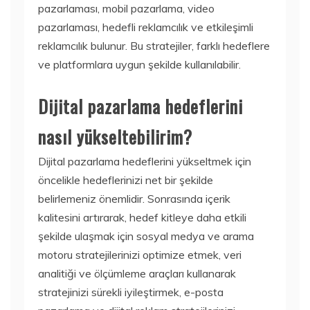
pazarlaması, mobil pazarlama, video
pazarlaması, hedefli reklamcılık ve etkileşimli
reklamcılık bulunur. Bu stratejiler, farklı hedeflere
ve platformlara uygun şekilde kullanılabilir.
Dijital pazarlama hedeflerini
nasıl yükseltebilirim?
Dijital pazarlama hedeflerini yükseltmek için
öncelikle hedeflerinizi net bir şekilde
belirlemeniz önemlidir. Sonrasında içerik
kalitesini artırarak, hedef kitleye daha etkili
şekilde ulaşmak için sosyal medya ve arama
motoru stratejilerinizi optimize etmek, veri
analitiği ve ölçümleme araçları kullanarak
stratejinizi sürekli iyileştirmek, e-posta