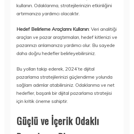
kullanın. Odaklanma, stratejilerinizin etkinliğini
artırmanıza yardımcı olacaktır.
Hedef Belirleme Araçlarını Kullanın
: Veri analitiği
araçları ve pazar araştırmaları, hedef kitlenizi ve
pazarınızı anlamanıza yardımcı olur. Bu sayede
daha doğru hedefler belirleyebilirsiniz.
Bu yolları takip ederek, 2024’te dijital
pazarlama stratejilerinizi güçlendirme yolunda
sağlam adımlar atabilirsiniz. Odaklanma ve net
hedefler, başarılı bir dijital pazarlama stratejisi
için kritik öneme sahiptir.
Güçlü ve İçerik Odaklı