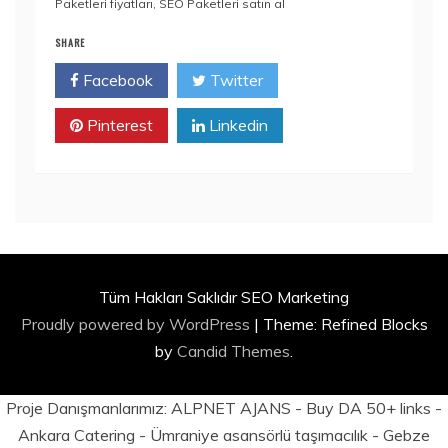
Paketleri fiyatları
,
SEO Paketleri satın al
SHARE
Facebook
Twitter
Pinterest
Linkedin
Tüm Hakları Saklıdır SEO Marketing
Proudly powered by WordPress
|
Theme: Refined Blocks
by
Candid Themes
.
Proje Danışmanlarımız:
ALPNET AJANS
- Buy DA 50+ links -
Ankara Catering
-
Ümraniye asansörlü taşımacılık
-
Gebze