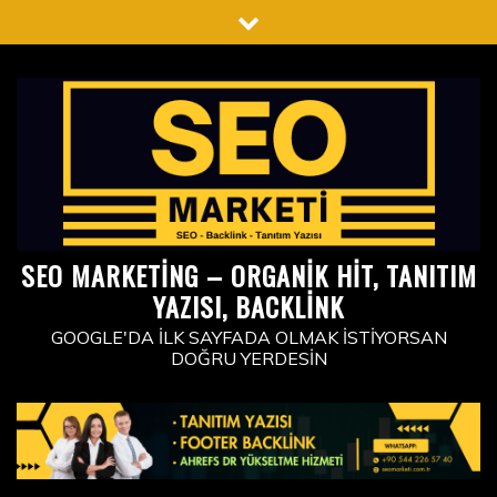
Skip
to
content
SEO MARKETING – ORGANIK HIT, TANITIM
YAZISI, BACKLINK
GOOGLE'DA İLK SAYFADA OLMAK İSTIYORSAN
DOĞRU YERDESIN