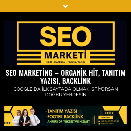
Skip
to
content
SEO MARKETING – ORGANIK HIT, TANITIM
YAZISI, BACKLINK
GOOGLE'DA İLK SAYFADA OLMAK İSTIYORSAN
DOĞRU YERDESIN