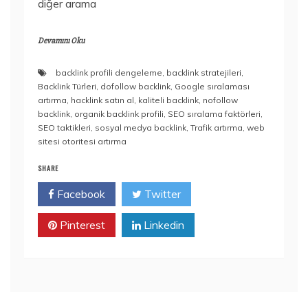
diğer arama
Devamını Oku
backlink profili dengeleme
,
backlink stratejileri
,
Backlink Türleri
,
dofollow backlink
,
Google sıralaması
artırma
,
hacklink satın al
,
kaliteli backlink
,
nofollow
backlink
,
organik backlink profili
,
SEO sıralama faktörleri
,
SEO taktikleri
,
sosyal medya backlink
,
Trafik artırma
,
web
sitesi otoritesi artırma
SHARE
Facebook
Twitter
Pinterest
Linkedin