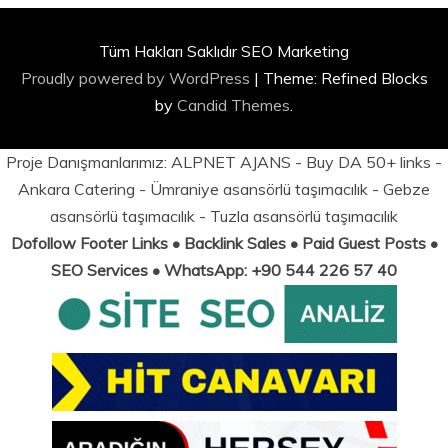
Tüm Hakları Saklıdır SEO Marketing
Proudly powered by WordPress
|
Theme: Refined Blocks
by
Candid Themes
.
Proje Danışmanlarımız:
ALPNET AJANS
- Buy DA 50+ links -
Ankara Catering
-
Ümraniye asansörlü taşımacılık
-
Gebze
asansörlü taşımacılık
-
Tuzla asansörlü taşımacılık
Dofollow Footer Links • Backlink Sales • Paid Guest Posts •
SEO Services • WhatsApp: +90 544 226 57 40