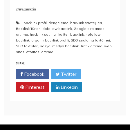
Devamını Oku
backlink profili dengeleme
,
backlink stratejileri
,
Backlink Türleri
,
dofollow backlink
,
Google sıralaması
artırma
,
hacklink satın al
,
kaliteli backlink
,
nofollow
backlink
,
organik backlink profili
,
SEO sıralama faktörleri
,
SEO taktikleri
,
sosyal medya backlink
,
Trafik artırma
,
web
sitesi otoritesi artırma
SHARE
Facebook
Twitter
Pinterest
Linkedin