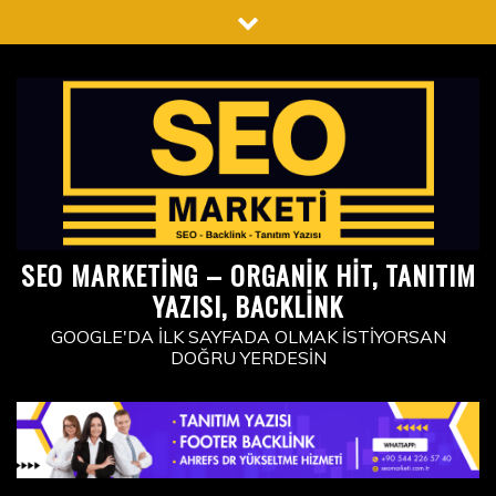
Skip
to
content
SEO MARKETING – ORGANIK HIT, TANITIM
YAZISI, BACKLINK
GOOGLE'DA İLK SAYFADA OLMAK İSTIYORSAN
DOĞRU YERDESIN