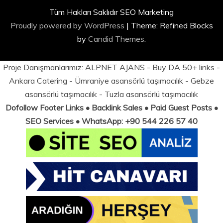
Tüm Hakları Saklıdır SEO Marketing
Proudly powered by WordPress
|
Theme: Refined Blocks
by
Candid Themes
.
Proje Danışmanlarımız:
ALPNET AJANS
- Buy DA 50+ links -
Ankara Catering
-
Ümraniye asansörlü taşımacılık
-
Gebze
asansörlü taşımacılık
-
Tuzla asansörlü taşımacılık
Dofollow Footer Links • Backlink Sales • Paid Guest Posts •
SEO Services • WhatsApp: +90 544 226 57 40