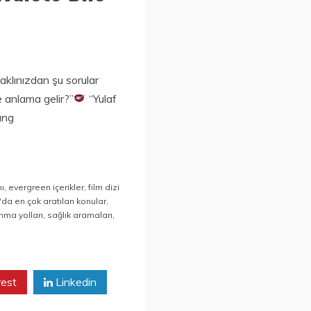
klınızdan şu sorular
 anlama gelir?”
“Yulaf
ung
mı
,
evergreen içerikler
,
film dizi
da en çok aratılan konular
,
ma yolları
,
sağlık aramaları
,
rest
Linkedin