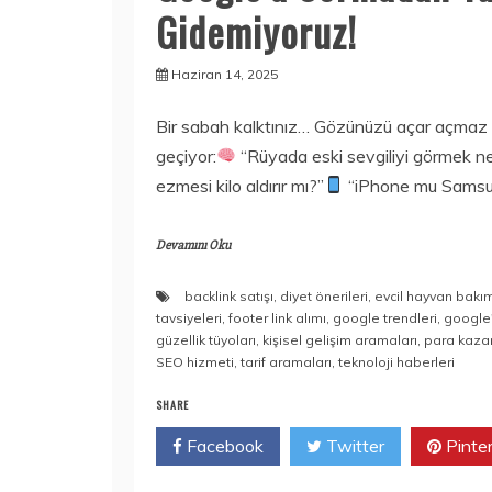
Gidemiyoruz!
Haziran 14, 2025
Bir sabah kalktınız… Gözünüzü açar açmaz a
geçiyor:
“Rüyada eski sevgiliyi görmek ne
ezmesi kilo aldırır mı?”
“iPhone mu Sams
Devamını Oku
backlink satışı
,
diyet önerileri
,
evcil hayvan bakı
tavsiyeleri
,
footer link alımı
,
google trendleri
,
google'
güzellik tüyoları
,
kişisel gelişim aramaları
,
para kazan
SEO hizmeti
,
tarif aramaları
,
teknoloji haberleri
SHARE
Facebook
Twitter
Pinte