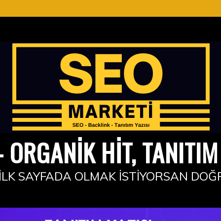
 ORGANIK HIT, TANITIM 
İLK SAYFADA OLMAK İSTIYORSAN DOĞ