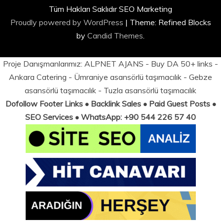
Tüm Hakları Saklıdır SEO Marketing
Proudly powered by WordPress
|
Theme: Refined Blocks
by
Candid Themes
.
Proje Danışmanlarımız:
ALPNET AJANS
- Buy DA 50+ links -
Ankara Catering
-
Ümraniye asansörlü taşımacılık
-
Gebze
asansörlü taşımacılık
-
Tuzla asansörlü taşımacılık
Dofollow Footer Links • Backlink Sales • Paid Guest Posts •
SEO Services • WhatsApp: +90 544 226 57 40