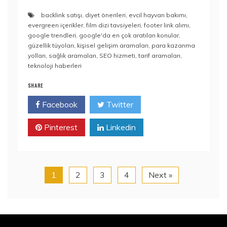
backlink satışı
,
diyet önerileri
,
evcil hayvan bakımı
,
evergreen içerikler
,
film dizi tavsiyeleri
,
footer link alımı
,
google trendleri
,
google'da en çok aratılan konular
,
güzellik tüyoları
,
kişisel gelişim aramaları
,
para kazanma
yolları
,
sağlık aramaları
,
SEO hizmeti
,
tarif aramaları
,
teknoloji haberleri
SHARE
Facebook
Twitter
Pinterest
Linkedin
1
2
3
4
Next »