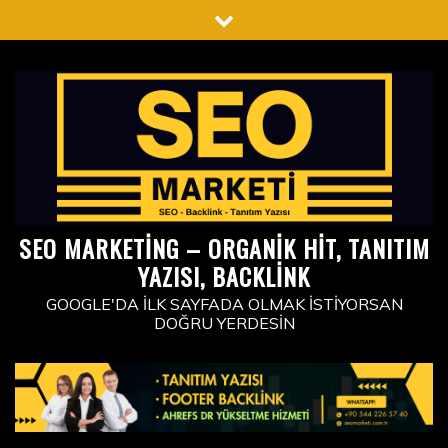
Skip
to
content
SEO MARKETING – ORGANIK HIT, TANITIM
YAZISI, BACKLINK
GOOGLE'DA İLK SAYFADA OLMAK İSTIYORSAN
DOĞRU YERDESIN