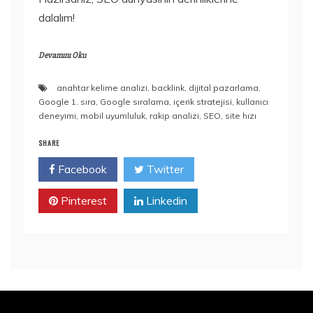
dalalım!
Devamını Oku
anahtar kelime analizi
,
backlink
,
dijital pazarlama
,
Google 1. sıra
,
Google sıralama
,
içerik stratejisi
,
kullanıcı
deneyimi
,
mobil uyumluluk
,
rakip analizi
,
SEO
,
site hızı
SHARE
Facebook
Twitter
Pinterest
Linkedin