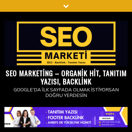
Skip
to
content
SEO MARKETING – ORGANIK HIT, TANITIM
YAZISI, BACKLINK
GOOGLE'DA İLK SAYFADA OLMAK İSTIYORSAN
DOĞRU YERDESIN