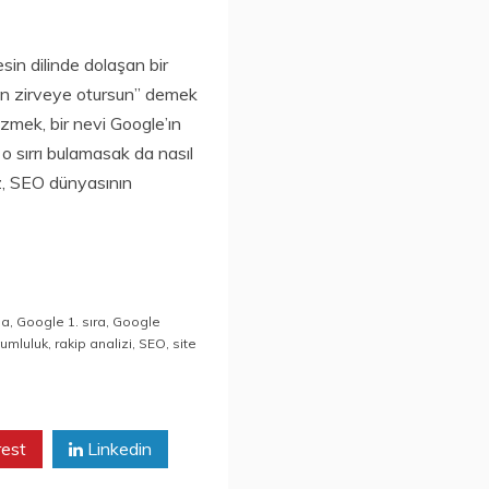
sin dilinde dolaşan bir
fan zirveye otursun” demek
çözmek, bir nevi Google’ın
, o sırrı bulamasak da nasıl
z, SEO dünyasının
ma
,
Google 1. sıra
,
Google
yumluluk
,
rakip analizi
,
SEO
,
site
rest
Linkedin