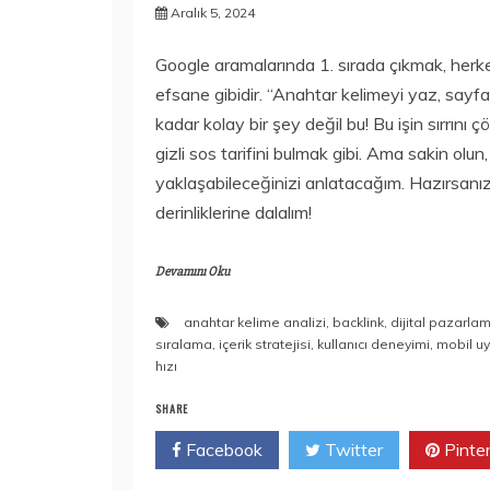
Aralık 5, 2024
Google aramalarında 1. sırada çıkmak, herke
efsane gibidir. “Anahtar kelimeyi yaz, say
kadar kolay bir şey değil bu! Bu işin sırrını 
gizli sos tarifini bulmak gibi. Ama sakin olun
yaklaşabileceğinizi anlatacağım. Hazırsanı
derinliklerine dalalım!
Devamını Oku
anahtar kelime analizi
,
backlink
,
dijital pazarla
sıralama
,
içerik stratejisi
,
kullanıcı deneyimi
,
mobil u
hızı
SHARE
Facebook
Twitter
Pinte