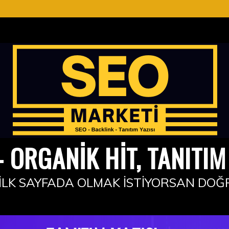
 ORGANIK HIT, TANITIM 
İLK SAYFADA OLMAK İSTIYORSAN DOĞ