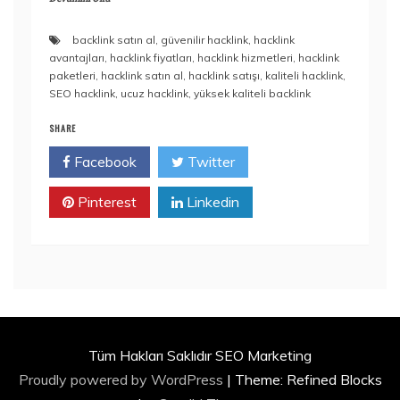
backlink satın al
,
güvenilir hacklink
,
hacklink
avantajları
,
hacklink fiyatları
,
hacklink hizmetleri
,
hacklink
paketleri
,
hacklink satın al
,
hacklink satışı
,
kaliteli hacklink
,
SEO hacklink
,
ucuz hacklink
,
yüksek kaliteli backlink
SHARE
Facebook
Twitter
Pinterest
Linkedin
Tüm Hakları Saklıdır SEO Marketing
Proudly powered by WordPress
|
Theme: Refined Blocks