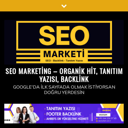
Skip
to
content
SEO MARKETING – ORGANIK HIT, TANITIM
YAZISI, BACKLINK
GOOGLE'DA İLK SAYFADA OLMAK İSTIYORSAN
DOĞRU YERDESIN