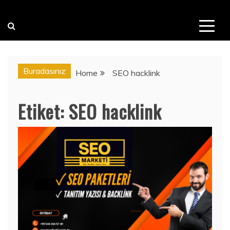
Buradasınız
Home
SEO hacklink
Etiket:
SEO hacklink