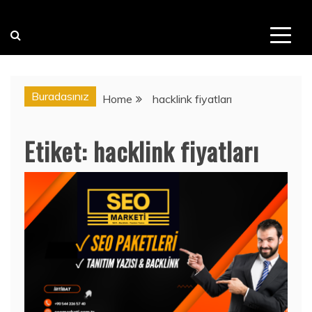
Buradasınız
Home
hacklink fiyatları
Etiket:
hacklink fiyatları