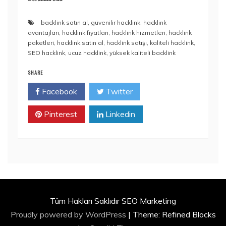
backlink satın al
,
güvenilir hacklink
,
hacklink
avantajları
,
hacklink fiyatları
,
hacklink hizmetleri
,
hacklink
paketleri
,
hacklink satın al
,
hacklink satışı
,
kaliteli hacklink
,
SEO hacklink
,
ucuz hacklink
,
yüksek kaliteli backlink
SHARE
Facebook
Twitter
Pinterest
Linkedin
Tüm Hakları Saklıdır SEO Marketing
Proudly powered by WordPress
|
Theme: Refined Blocks