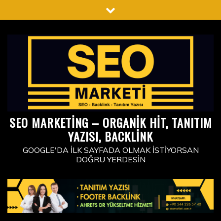
Skip
to
content
SEO MARKETING – ORGANIK HIT, TANITIM
YAZISI, BACKLINK
GOOGLE'DA İLK SAYFADA OLMAK İSTIYORSAN
DOĞRU YERDESIN