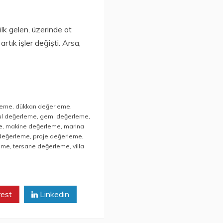
ilk gelen, üzerinde ot
tık işler değişti. Arsa,
leme
,
dükkan değerleme
,
ul değerleme
,
gemi değerleme
,
e
,
makine değerleme
,
marina
değerleme
,
proje değerleme
,
leme
,
tersane değerleme
,
villa
rest
Linkedin