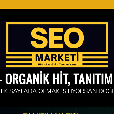
 ORGANIK HIT, TANITIM 
İLK SAYFADA OLMAK İSTIYORSAN DOĞ