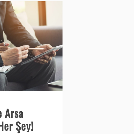
e Arsa
Her Şey!