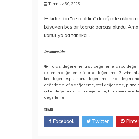
Temmuz 30, 2025
Eskiden biri “arsa aldım” dediğinde aklımıza 
büyüyen boş bir toprak parçası olurdu. Ama ar
konut ya da fabrika…
Devamını Oku
arazi değerleme
,
arsa değerleme
,
depo değer
ekipman değerleme
,
fabrika değerleme
,
Gayrimenk
kira değer tespiti
,
konut değerleme
,
liman değerlem
değerleme
,
ofis değerleme
,
otel değerleme
,
plaza 
şirket değerleme
,
tarla değerleme
,
tatil köyü değer
değerleme
SHARE
Facebook
Twitter
Pinte