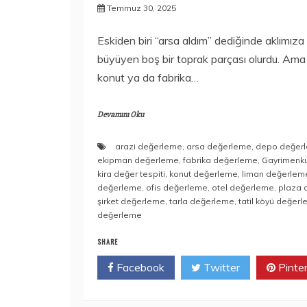
Temmuz 30, 2025
Eskiden biri “arsa aldım” dediğinde aklımıza 
büyüyen boş bir toprak parçası olurdu. Ama ar
konut ya da fabrika…
Devamını Oku
arazi değerleme
,
arsa değerleme
,
depo değer
ekipman değerleme
,
fabrika değerleme
,
Gayrimenk
kira değer tespiti
,
konut değerleme
,
liman değerlem
değerleme
,
ofis değerleme
,
otel değerleme
,
plaza 
şirket değerleme
,
tarla değerleme
,
tatil köyü değer
değerleme
SHARE
Facebook
Twitter
Pinte