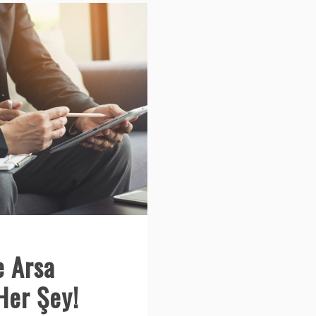
e Arsa
Her Şey!