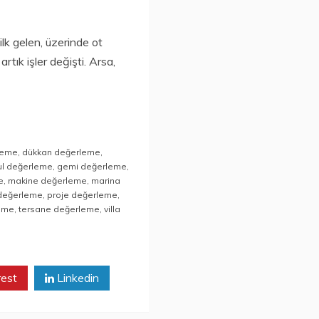
ilk gelen, üzerinde ot
tık işler değişti. Arsa,
leme
,
dükkan değerleme
,
ul değerleme
,
gemi değerleme
,
e
,
makine değerleme
,
marina
değerleme
,
proje değerleme
,
leme
,
tersane değerleme
,
villa
rest
Linkedin