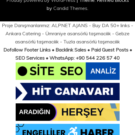
Proudly powered by WordPress
|
Theme: Refined Blocks
by
Candid Themes
.
Proje Danışmanlarımız:
ALPNET AJANS
- Buy DA 50+ links -
Ankara Catering
-
Ümraniye asansörlü taşımacılık
-
Gebze
asansörlü taşımacılık
-
Tuzla asansörlü taşımacılık
Dofollow Footer Links • Backlink Sales • Paid Guest Posts •
SEO Services • WhatsApp: +90 544 226 57 40