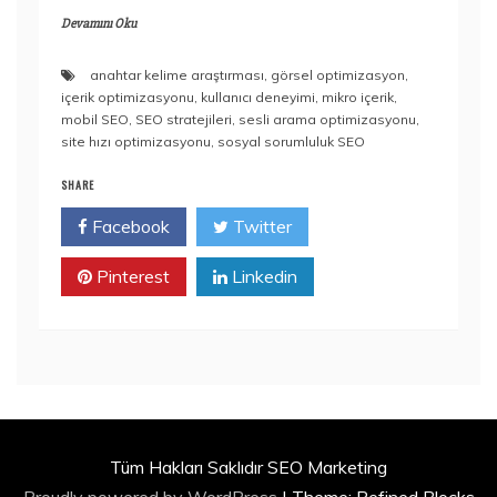
Devamını Oku
anahtar kelime araştırması
,
görsel optimizasyon
,
içerik optimizasyonu
,
kullanıcı deneyimi
,
mikro içerik
,
mobil SEO
,
SEO stratejileri
,
sesli arama optimizasyonu
,
site hızı optimizasyonu
,
sosyal sorumluluk SEO
SHARE
Facebook
Twitter
Pinterest
Linkedin
Tüm Hakları Saklıdır SEO Marketing