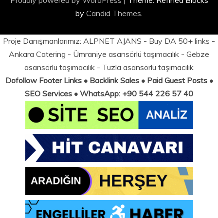
Proudly powered by WordPress
|
Theme: Refined Blocks
by
Candid Themes
.
Proje Danışmanlarımız:
ALPNET AJANS
- Buy DA 50+ links -
Ankara Catering
-
Ümraniye asansörlü taşımacılık
-
Gebze
asansörlü taşımacılık
-
Tuzla asansörlü taşımacılık
Dofollow Footer Links • Backlink Sales • Paid Guest Posts •
SEO Services • WhatsApp: +90 544 226 57 40