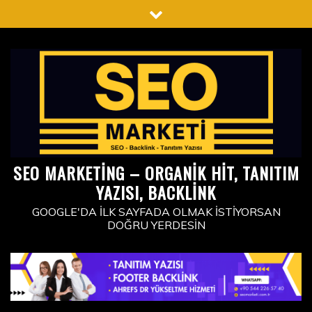
Skip
to
content
SEO MARKETING – ORGANIK HIT, TANITIM
YAZISI, BACKLINK
GOOGLE'DA İLK SAYFADA OLMAK İSTIYORSAN
DOĞRU YERDESIN