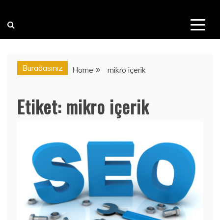
Buradasınız
Home
mikro içerik
Etiket:
mikro içerik