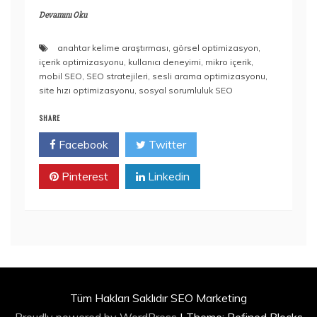
Devamını Oku
anahtar kelime araştırması
,
görsel optimizasyon
,
içerik optimizasyonu
,
kullanıcı deneyimi
,
mikro içerik
,
mobil SEO
,
SEO stratejileri
,
sesli arama optimizasyonu
,
site hızı optimizasyonu
,
sosyal sorumluluk SEO
SHARE
Facebook
Twitter
Pinterest
Linkedin
Tüm Hakları Saklıdır SEO Marketing