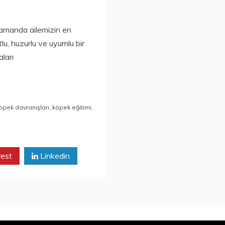
zamanda ailemizin en
tlu, huzurlu ve uyumlu bir
ları
öpek davranışları
,
köpek eğitimi
,
rest
Linkedin