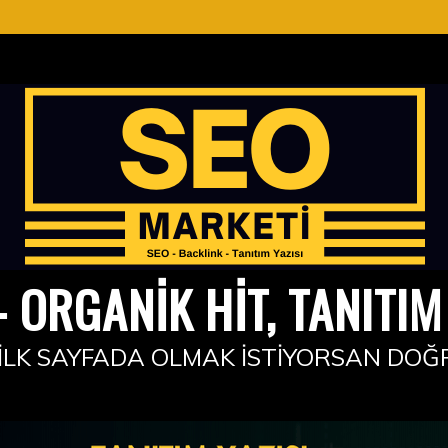
 ORGANIK HIT, TANITIM 
İLK SAYFADA OLMAK İSTIYORSAN DOĞ