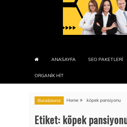
ANASAYFA
SEO PAKETLERİ
ORGANİK HİT
Home
köpek pansiyonu
Buradasınız
Etiket:
köpek pansiyon