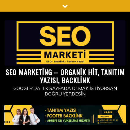
Skip
to
content
SEO MARKETING – ORGANIK HIT, TANITIM
YAZISI, BACKLINK
GOOGLE'DA İLK SAYFADA OLMAK İSTIYORSAN
DOĞRU YERDESIN