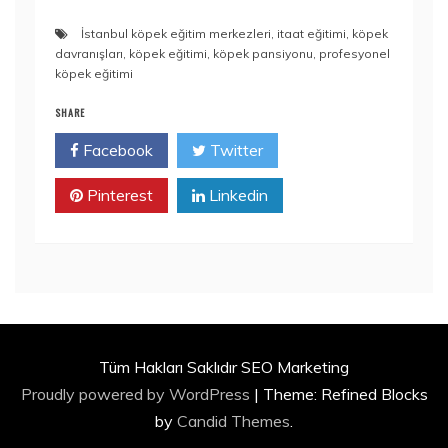
İstanbul köpek eğitim merkezleri
,
itaat eğitimi
,
köpek
davranışları
,
köpek eğitimi
,
köpek pansiyonu
,
profesyonel
köpek eğitimi
SHARE
Facebook
Twitter
Pinterest
Linkedin
Tüm Hakları Saklıdır SEO Marketing
Proudly powered by WordPress
|
Theme: Refined Blocks
by
Candid Themes
.