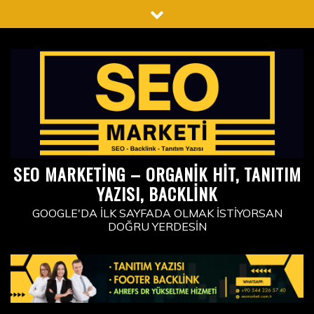
Skip
to
content
SEO MARKETING – ORGANIK HIT, TANITIM
YAZISI, BACKLINK
GOOGLE'DA İLK SAYFADA OLMAK İSTIYORSAN
DOĞRU YERDESIN