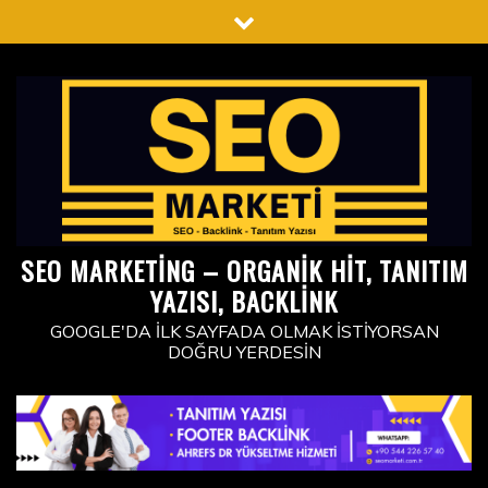
Skip
to
content
SEO MARKETING – ORGANIK HIT, TANITIM
YAZISI, BACKLINK
GOOGLE'DA İLK SAYFADA OLMAK İSTIYORSAN
DOĞRU YERDESIN