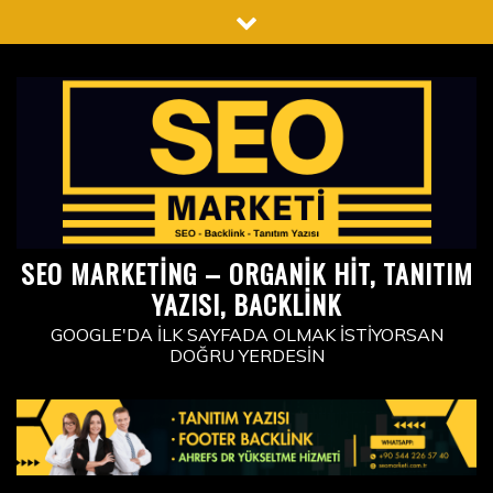
Skip
to
content
SEO MARKETING – ORGANIK HIT, TANITIM
YAZISI, BACKLINK
GOOGLE'DA İLK SAYFADA OLMAK İSTIYORSAN
DOĞRU YERDESIN