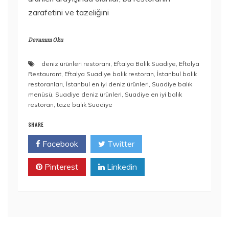
zarafetini ve tazeliğini
Devamını Oku
deniz ürünleri restoranı
,
Eftalya Balık Suadiye
,
Eftalya
Restaurant
,
Eftalya Suadiye balık restoran
,
İstanbul balık
restoranları
,
İstanbul en iyi deniz ürünleri
,
Suadiye balık
menüsü
,
Suadiye deniz ürünleri
,
Suadiye en iyi balık
restoran
,
taze balık Suadiye
SHARE
Facebook
Twitter
Pinterest
Linkedin