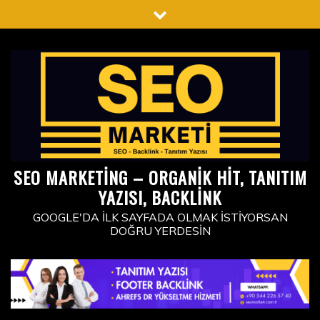
Skip
to
content
SEO MARKETING – ORGANIK HIT, TANITIM
YAZISI, BACKLINK
GOOGLE'DA İLK SAYFADA OLMAK İSTIYORSAN
DOĞRU YERDESIN