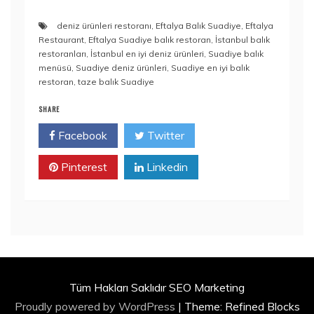
deniz ürünleri restoranı
,
Eftalya Balık Suadiye
,
Eftalya
Restaurant
,
Eftalya Suadiye balık restoran
,
İstanbul balık
restoranları
,
İstanbul en iyi deniz ürünleri
,
Suadiye balık
menüsü
,
Suadiye deniz ürünleri
,
Suadiye en iyi balık
restoran
,
taze balık Suadiye
SHARE
Facebook
Twitter
Pinterest
Linkedin
Tüm Hakları Saklıdır SEO Marketing
Proudly powered by WordPress
|
Theme: Refined Blocks