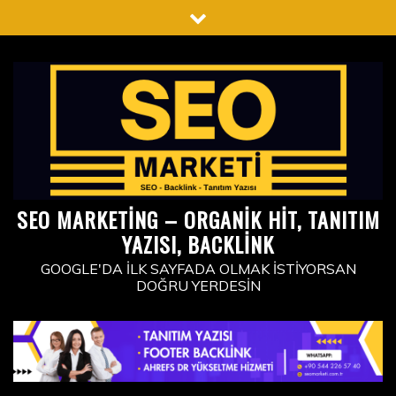
Skip
to
content
SEO MARKETING – ORGANIK HIT, TANITIM
YAZISI, BACKLINK
GOOGLE'DA İLK SAYFADA OLMAK İSTIYORSAN
DOĞRU YERDESIN