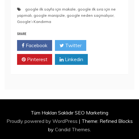
google ilk sayfa için makale
,
google ilk sıra için ne
yapmalı
,
google manipüle
,
google neden saçmalıyor
,
Google’ı Kandırma
SHARE
Facebook
Twitter
Pinterest
Linkedin
Tüm Hakları Saklıdır SEO Marketing
Proudly powered by WordPress
|
Theme: Refined Blocks
by
Candid Themes
.