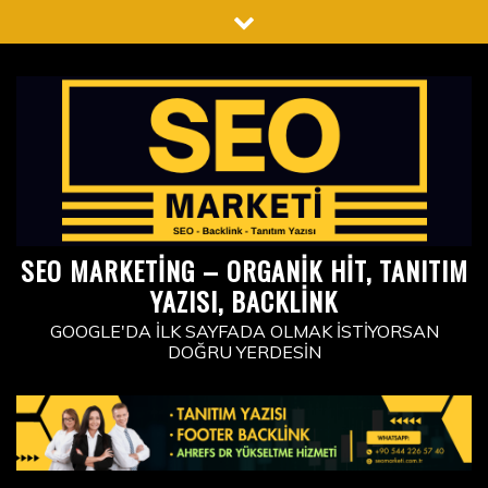
Skip
to
content
SEO MARKETING – ORGANIK HIT, TANITIM
YAZISI, BACKLINK
GOOGLE'DA İLK SAYFADA OLMAK İSTIYORSAN
DOĞRU YERDESIN