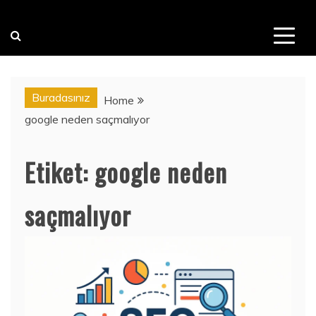
Buradasınız
Home
google neden saçmalıyor
Etiket:
google neden
saçmalıyor