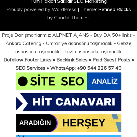
Tüm Hakları Saklıdır SEO Marketing
Proudly powered by WordPress
|
Theme: Refined Blocks
by
Candid Themes
.
Proje Danışmanlarımız:
ALPNET AJANS
- Buy DA 50+ links -
Ankara Catering
-
Ümraniye asansörlü taşımacılık
-
Gebze
asansörlü taşımacılık
-
Tuzla asansörlü taşımacılık
Dofollow Footer Links • Backlink Sales • Paid Guest Posts •
SEO Services • WhatsApp: +90 544 226 57 40