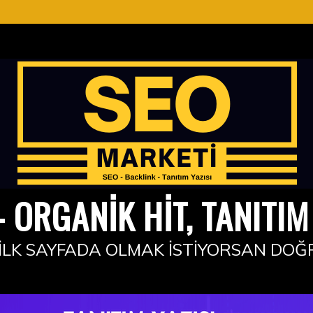
 ORGANIK HIT, TANITIM 
İLK SAYFADA OLMAK İSTIYORSAN DOĞ