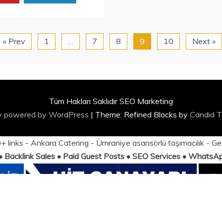
« Prev
1
…
7
8
9
10
Next »
Tüm Hakları Saklıdır SEO Marketing
y powered by WordPress
|
Theme: Refined Blocks by
Candid 
 links -
Ankara Catering
-
Ümraniye asansörlü taşımacılık
-
Ge
 • Backlink Sales • Paid Guest Posts • SEO Services • Whats