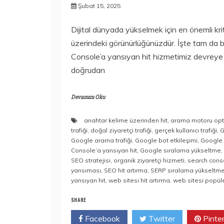
Şubat 15, 2025
Dijital dünyada yükselmek için en önemli kri
üzerindeki görünürlüğünüzdür. İşte tam da
Console’a yansıyan hit hizmetimiz devreye 
doğrudan
Devamını Oku
anahtar kelime üzerinden hit
,
arama motoru op
trafiği
,
doğal ziyaretçi trafiği
,
gerçek kullanıcı trafiği
,
G
Google arama trafiği
,
Google bot etkileşimi
,
Google 
Console’a yansıyan hit
,
Google sıralama yükseltme
,
SEO stratejisi
,
organik ziyaretçi hizmeti
,
search conso
yansıması
,
SEO hit artırma
,
SERP sıralama yükseltm
yansıyan hit
,
web sitesi hit artırma
,
web sitesi popüle
SHARE
Facebook
Twitter
Pinte