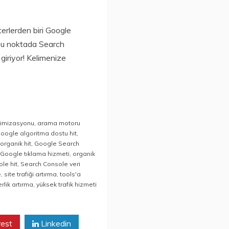
terlerden biri Google
 bu noktada Search
giriyor! Kelimenize
timizasyonu
,
arama motoru
oogle algoritma dostu hit
,
organik hit
,
Google Search
Google tıklama hizmeti
,
organik
le hit
,
Search Console veri
e
,
site trafiği artırma
,
tools'a
rlik artırma
,
yüksek trafik hizmeti
rest
Linkedin