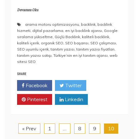
Devamını Oku
arama motoru optimizasyonu
,
backlink
,
backlink
hizmeti
,
dijital pazarlama
,
en iyi backlink ajansı
,
Google
sıralama yükseltme
,
Güçlü Backlink
,
kaliteli backlink
,
kaliteli içerik
,
organik SEO
,
SEO başarısı
,
SEO çalışması
,
SEO uyumlu içerik
,
tanıtım yazısı
,
tanıtım yazısı fiyatları
,
tanıtım yazısı satışı
,
Türkiye’nin en iyi tanıtım ajansı
,
web
sitesi SEO
SHARE
Facebook
Twitter
Pinterest
Linkedin
« Prev
1
…
8
9
10