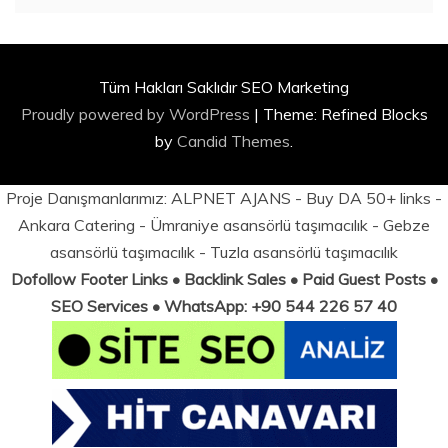
Tüm Hakları Saklıdır SEO Marketing
Proudly powered by WordPress
|
Theme: Refined Blocks
by
Candid Themes
.
Proje Danışmanlarımız:
ALPNET AJANS
- Buy DA 50+ links -
Ankara Catering
-
Ümraniye asansörlü taşımacılık
-
Gebze
asansörlü taşımacılık
-
Tuzla asansörlü taşımacılık
Dofollow Footer Links • Backlink Sales • Paid Guest Posts •
SEO Services • WhatsApp: +90 544 226 57 40