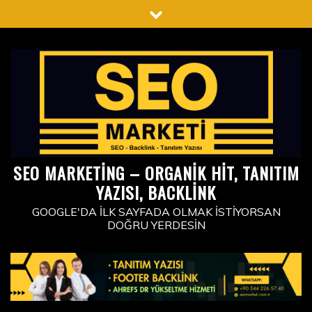
Skip
to
content
SEO MARKETING – ORGANIK HIT, TANITIM
YAZISI, BACKLINK
GOOGLE'DA İLK SAYFADA OLMAK İSTIYORSAN
DOĞRU YERDESIN