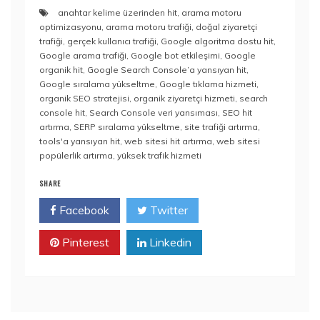
anahtar kelime üzerinden hit
,
arama motoru
optimizasyonu
,
arama motoru trafiği
,
doğal ziyaretçi
trafiği
,
gerçek kullanıcı trafiği
,
Google algoritma dostu hit
,
Google arama trafiği
,
Google bot etkileşimi
,
Google
organik hit
,
Google Search Console’a yansıyan hit
,
Google sıralama yükseltme
,
Google tıklama hizmeti
,
organik SEO stratejisi
,
organik ziyaretçi hizmeti
,
search
console hit
,
Search Console veri yansıması
,
SEO hit
artırma
,
SERP sıralama yükseltme
,
site trafiği artırma
,
tools'a yansıyan hit
,
web sitesi hit artırma
,
web sitesi
popülerlik artırma
,
yüksek trafik hizmeti
SHARE
Facebook
Twitter
Pinterest
Linkedin