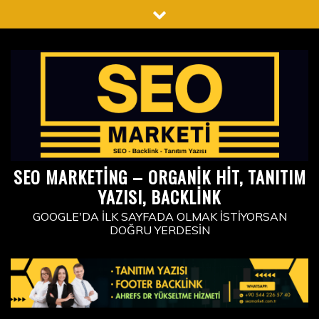
Skip
to
content
SEO MARKETING – ORGANIK HIT, TANITIM
YAZISI, BACKLINK
GOOGLE'DA İLK SAYFADA OLMAK İSTIYORSAN
DOĞRU YERDESIN