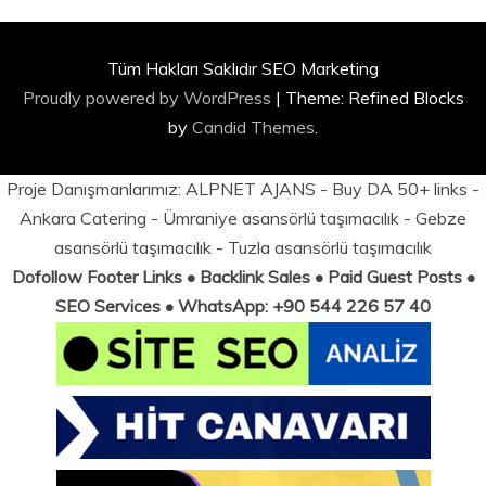
Tüm Hakları Saklıdır SEO Marketing
Proudly powered by WordPress
|
Theme: Refined Blocks
by
Candid Themes
.
Proje Danışmanlarımız:
ALPNET AJANS
- Buy DA 50+ links -
Ankara Catering
-
Ümraniye asansörlü taşımacılık
-
Gebze
asansörlü taşımacılık
-
Tuzla asansörlü taşımacılık
Dofollow Footer Links • Backlink Sales • Paid Guest Posts •
SEO Services • WhatsApp: +90 544 226 57 40