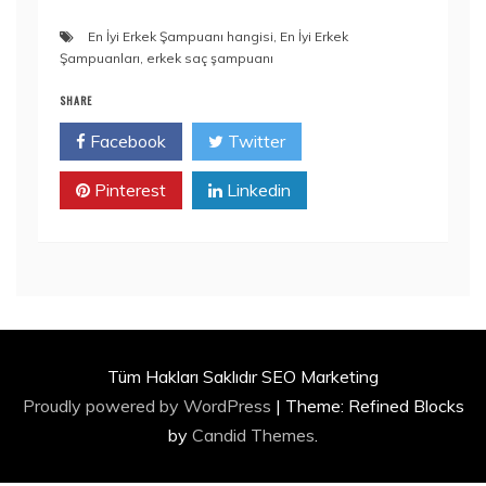
En İyi Erkek Şampuanı hangisi
,
En İyi Erkek
Şampuanları
,
erkek saç şampuanı
SHARE
Facebook
Twitter
Pinterest
Linkedin
Tüm Hakları Saklıdır SEO Marketing
Proudly powered by WordPress
|
Theme: Refined Blocks
by
Candid Themes
.