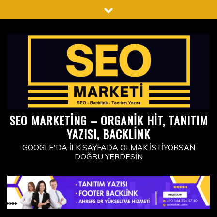
Skip
to
content
SEO MARKETING – ORGANIK HIT, TANITIM
YAZISI, BACKLINK
GOOGLE'DA İLK SAYFADA OLMAK İSTIYORSAN
DOĞRU YERDESIN