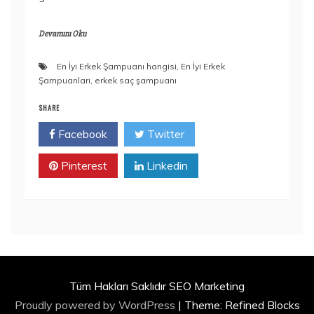
Devamını Oku
En İyi Erkek Şampuanı hangisi
,
En İyi Erkek
Şampuanları
,
erkek saç şampuanı
SHARE
Facebook
Twitter
Pinterest
Linkedin
Tüm Hakları Saklıdır SEO Marketing
Proudly powered by WordPress
|
Theme: Refined Blocks