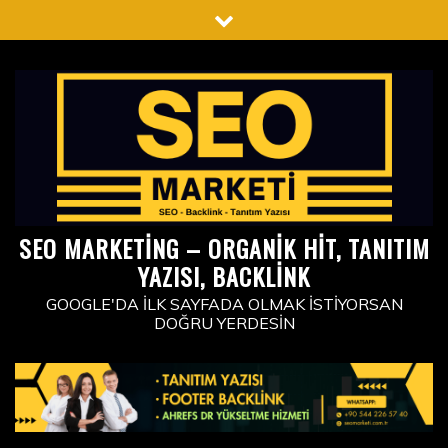
Skip
to
content
SEO MARKETING – ORGANIK HIT, TANITIM
YAZISI, BACKLINK
GOOGLE'DA İLK SAYFADA OLMAK İSTIYORSAN
DOĞRU YERDESIN