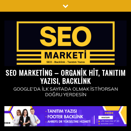
Skip
to
content
SEO MARKETING – ORGANIK HIT, TANITIM
YAZISI, BACKLINK
GOOGLE'DA İLK SAYFADA OLMAK İSTIYORSAN
DOĞRU YERDESIN