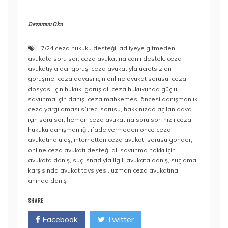
Devamını Oku
7/24 ceza hukuku desteği
,
adliyeye gitmeden
avukata soru sor
,
ceza avukatına canlı destek
,
ceza
avukatıyla acil görüş
,
ceza avukatıyla ücretsiz ön
görüşme
,
ceza davası için online avukat sorusu
,
ceza
dosyası için hukuki görüş al
,
ceza hukukunda güçlü
savunma için danış
,
ceza mahkemesi öncesi danışmanlık
,
ceza yargılaması süreci sorusu
,
hakkınızda açılan dava
için soru sor
,
hemen ceza avukatına soru sor
,
hızlı ceza
hukuku danışmanlığı
,
ifade vermeden önce ceza
avukatına ulaş
,
internetten ceza avukatı sorusu gönder
,
online ceza avukatı desteği al
,
savunma hakkı için
avukata danış
,
suç isnadıyla ilgili avukata danış
,
suçlama
karşısında avukat tavsiyesi
,
uzman ceza avukatına
anında danış
SHARE
Facebook
Twitter