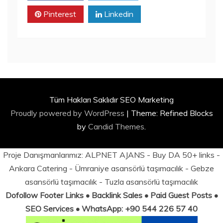
Pinterest
Linkedin
Tüm Hakları Saklıdır SEO Marketing
Proudly powered by WordPress
|
Theme: Refined Blocks
by
Candid Themes
.
Proje Danışmanlarımız:
ALPNET AJANS
- Buy DA 50+ links -
Ankara Catering
-
Ümraniye asansörlü taşımacılık
-
Gebze
asansörlü taşımacılık
-
Tuzla asansörlü taşımacılık
Dofollow Footer Links • Backlink Sales • Paid Guest Posts •
SEO Services • WhatsApp: +90 544 226 57 40