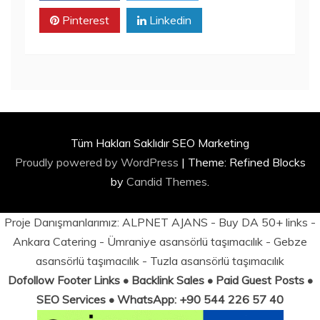
Pinterest
Linkedin
Tüm Hakları Saklıdır SEO Marketing
Proudly powered by WordPress
|
Theme: Refined Blocks
by
Candid Themes
.
Proje Danışmanlarımız:
ALPNET AJANS
- Buy DA 50+ links -
Ankara Catering
-
Ümraniye asansörlü taşımacılık
-
Gebze
asansörlü taşımacılık
-
Tuzla asansörlü taşımacılık
Dofollow Footer Links • Backlink Sales • Paid Guest Posts •
SEO Services • WhatsApp: +90 544 226 57 40