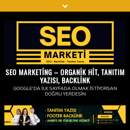
Skip
to
content
SEO MARKETING – ORGANIK HIT, TANITIM
YAZISI, BACKLINK
GOOGLE'DA İLK SAYFADA OLMAK İSTIYORSAN
DOĞRU YERDESIN