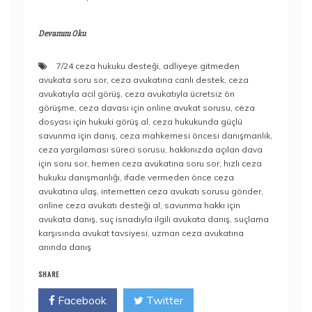
Devamını Oku
7/24 ceza hukuku desteği
,
adliyeye gitmeden
avukata soru sor
,
ceza avukatına canlı destek
,
ceza
avukatıyla acil görüş
,
ceza avukatıyla ücretsiz ön
görüşme
,
ceza davası için online avukat sorusu
,
ceza
dosyası için hukuki görüş al
,
ceza hukukunda güçlü
savunma için danış
,
ceza mahkemesi öncesi danışmanlık
,
ceza yargılaması süreci sorusu
,
hakkınızda açılan dava
için soru sor
,
hemen ceza avukatına soru sor
,
hızlı ceza
hukuku danışmanlığı
,
ifade vermeden önce ceza
avukatına ulaş
,
internetten ceza avukatı sorusu gönder
,
online ceza avukatı desteği al
,
savunma hakkı için
avukata danış
,
suç isnadıyla ilgili avukata danış
,
suçlama
karşısında avukat tavsiyesi
,
uzman ceza avukatına
anında danış
SHARE
Facebook
Twitter