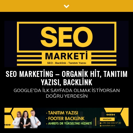
Skip
to
content
SEO MARKETING – ORGANIK HIT, TANITIM
YAZISI, BACKLINK
GOOGLE'DA İLK SAYFADA OLMAK İSTIYORSAN
DOĞRU YERDESIN