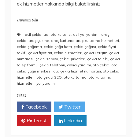
ek hizmetler hakkında bilgi bulabilirsiniz.
Devamını Oku
acil çekici
,
acil oto kurtarıcı
,
acil yol yardımı
,
araç
çekici
,
araç çekme
,
araç kurtarıcı
,
araç kurtarma hizmetleri
,
çekici çağırma
,
çekici çağrı hattı
,
çekici çağrısı
,
çekici fiyat
teklifi
,
çekici fiyatları
,
çekici hizmetleri
,
çekici iletişim
,
çekici
numarası
,
çekici servisi
,
çekici şirketleri
,
çekici talebi
,
çekici
talep formu
,
çekici telefonu
,
çekici yardımı
,
oto çekici
,
oto
çekici çağrı merkezi
,
oto çekici hizmet numarası
,
oto çekici
hizmetleri
,
oto çekici SEO
,
oto kurtarma
,
oto kurtarma
hizmetleri
,
yol yardımı
SHARE
Facebook
Twitter
Pinterest
Linkedin