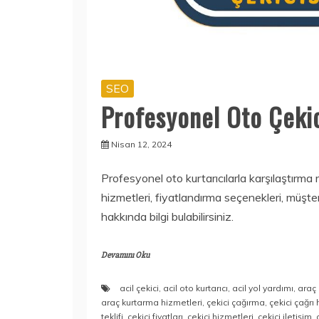
SEO
Profesyonel Oto Çeki
Nisan 12, 2024
Profesyonel oto kurtarıcılarla karşılaştırm
hizmetleri, fiyatlandırma seçenekleri, müşte
hakkında bilgi bulabilirsiniz.
Devamını Oku
acil çekici
,
acil oto kurtarıcı
,
acil yol yardımı
,
araç 
araç kurtarma hizmetleri
,
çekici çağırma
,
çekici çağrı 
teklifi
,
çekici fiyatları
,
çekici hizmetleri
,
çekici iletişim
,