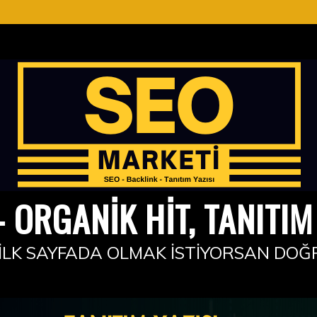
 ORGANIK HIT, TANITIM 
İLK SAYFADA OLMAK İSTIYORSAN DOĞ