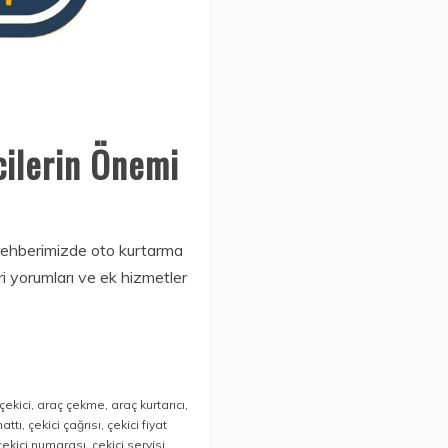
cilerin Önemi
a rehberimizde oto kurtarma
ri yorumları ve ek hizmetler
çekici
,
araç çekme
,
araç kurtarıcı
,
hattı
,
çekici çağrısı
,
çekici fiyat
çekici numarası
,
çekici servisi
,