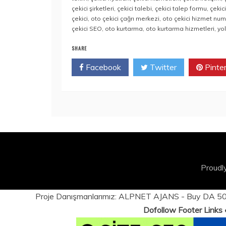
çekici şirketleri
,
çekici talebi
,
çekici talep formu
,
çekic
çekici
,
oto çekici çağrı merkezi
,
oto çekici hizmet num
çekici SEO
,
oto kurtarma
,
oto kurtarma hizmetleri
,
yo
SHARE
Facebook
Twitter
Pinte
Proudl
Proje Danışmanlarımız:
ALPNET AJANS
- Buy DA 50+
Dofollow Footer Links