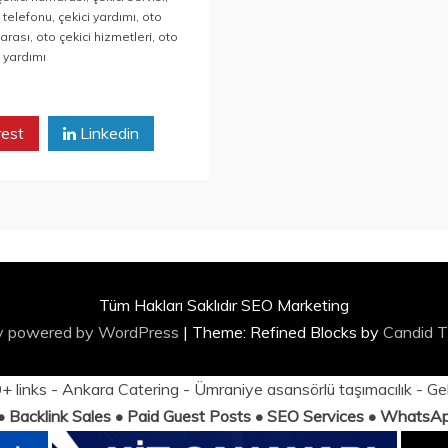
i telefonu
,
çekici yardımı
,
oto
arası
,
oto çekici hizmetleri
,
oto
l yardımı
rest
Linkedin
Tüm Hakları Saklıdır SEO Marketing
y powered by WordPress
|
Theme: Refined Blocks by
Candid 
 links -
Ankara Catering
-
Ümraniye asansörlü taşımacılık
-
Ge
 • Backlink Sales • Paid Guest Posts • SEO Services • Whats