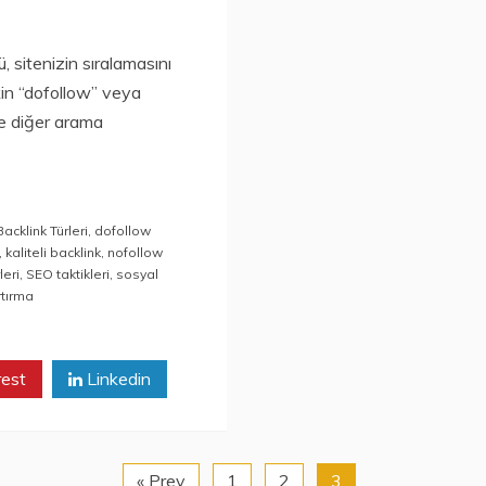
 sitenizin sıralamasını
nkin “dofollow” veya
ve diğer arama
Backlink Türleri
,
dofollow
,
kaliteli backlink
,
nofollow
leri
,
SEO taktikleri
,
sosyal
rtırma
rest
Linkedin
« Prev
1
2
3