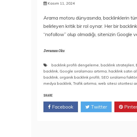
Kasım 11, 2024
Arama motoru dünyasında, backlinklerin türü,
belirleyen kritik bir rol oynar. Her bir backli
“nofollow” olup olmadığı, sitenizin Google 
Devamını Oku
backlink profili dengeleme
,
backlink stratejileri
,
backlink
,
Google sıralaması artırma
,
hacklink satın al
backlink
,
organik backlink profili
,
SEO sıralama faktör
medya backlink
,
Trafik artırma
,
web sitesi otoritesi a
SHARE
Facebook
Twitter
Pinte