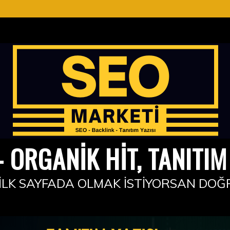
 ORGANIK HIT, TANITIM 
İLK SAYFADA OLMAK İSTIYORSAN DOĞ