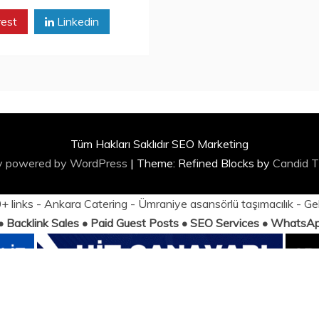
rest
Linkedin
Tüm Hakları Saklıdır SEO Marketing
y powered by WordPress
|
Theme: Refined Blocks by
Candid 
 links -
Ankara Catering
-
Ümraniye asansörlü taşımacılık
-
Ge
 • Backlink Sales • Paid Guest Posts • SEO Services • Whats