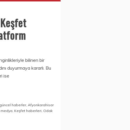
 Keşfet
latform
inlikleriyle bilinen bir
dını duyurmaya kararlı. Bu
i ise
güncel haberler
,
Afyonkarahisar
al medya
,
Keşfet haberleri
,
Odak