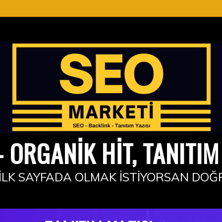
 ORGANIK HIT, TANITIM 
İLK SAYFADA OLMAK İSTIYORSAN DOĞ