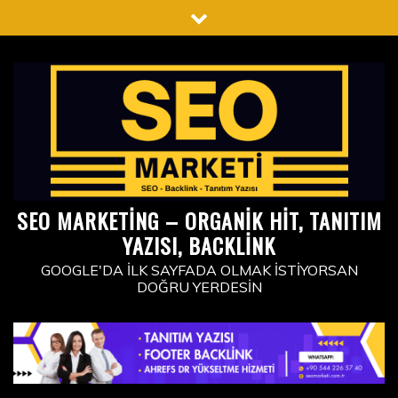
Skip
to
content
SEO MARKETING – ORGANIK HIT, TANITIM
YAZISI, BACKLINK
GOOGLE'DA İLK SAYFADA OLMAK İSTIYORSAN
DOĞRU YERDESIN