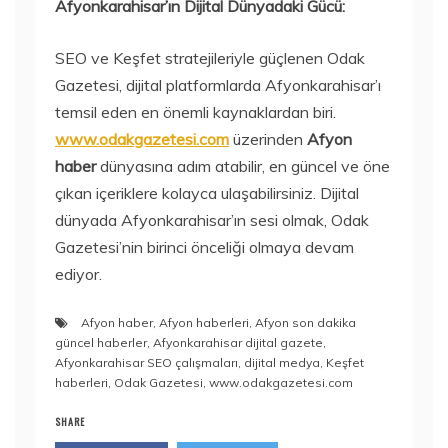
Afyonkarahisar’ın Dijital Dünyadaki Gücü:
SEO ve Keşfet stratejileriyle güçlenen Odak
Gazetesi, dijital platformlarda Afyonkarahisar’ı
temsil eden en önemli kaynaklardan biri.
www.odakgazetesi.com
üzerinden
Afyon
haber
dünyasına adım atabilir, en güncel ve öne
çıkan içeriklere kolayca ulaşabilirsiniz. Dijital
dünyada Afyonkarahisar’ın sesi olmak, Odak
Gazetesi’nin birinci önceliği olmaya devam
ediyor.
Afyon haber
,
Afyon haberleri
,
Afyon son dakika
güncel haberler
,
Afyonkarahisar dijital gazete
,
Afyonkarahisar SEO çalışmaları
,
dijital medya
,
Keşfet
haberleri
,
Odak Gazetesi
,
www.odakgazetesi.com
SHARE