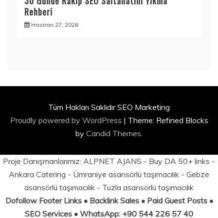
30 Günde Rakip SEO Saltanatını Yıkma
Rehberi
Haziran 27, 2026
Tüm Hakları Saklıdır SEO Marketing
Proudly powered by WordPress
|
Theme: Refined Blocks
by
Candid Themes
.
Proje Danışmanlarımız:
ALPNET AJANS
- Buy DA 50+ links -
Ankara Catering
-
Ümraniye asansörlü taşımacılık
-
Gebze
asansörlü taşımacılık
-
Tuzla asansörlü taşımacılık
Dofollow Footer Links • Backlink Sales • Paid Guest Posts •
SEO Services • WhatsApp: +90 544 226 57 40