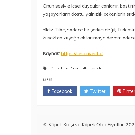
Onun sesiyle içsel duygular canlanır, bastırı
yaşayanların dostu, yalnızlık çekenlerin sır
Yıldız Tilbe, sadece bir şarkıcı değil; Türk 
kuşaktan kuşağa aktarılmaya devam edecek b
Kaynak:
https://sesdriver.to/
Yıldız Tilbe
,
Yıldız Tilbe Şarkıları
SHARE
Facebook
Twitter
Pinte
Yazı
Köpek Kreşi ve Köpek Oteli Fiyatları 20