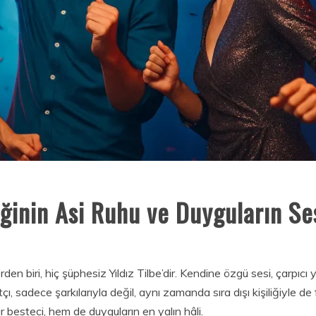
iğinin Asi Ruhu ve Duyguların Se
rden biri, hiç şüphesiz Yıldız Tilbe’dir. Kendine özgü sesi, çarpıcı
ı, sadece şarkılarıyla değil, aynı zamanda sıra dışı kişiliğiyle de
r besteci, hem de duyguların en yalın hâli.