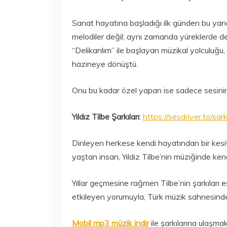
Sanat hayatına başladığı ilk günden bu yana
melodiler değil; aynı zamanda yüreklerde der
“Delikanlım” ile başlayan müzikal yolculuğ
hazineye dönüştü.
Onu bu kadar özel yapan ise sadece sesinin 
Yıldız Tilbe Şarkıları
:
https://sesdriver.to/sarki
Dinleyen herkese kendi hayatından bir kesit 
yaştan insan, Yıldız Tilbe’nin müziğinde kend
Yıllar geçmesine rağmen Tilbe’nin şarkıları
etkileyen yorumuyla, Türk müzik sahnesinde 
Mobil mp3 müzik indir
ile şarkılarına ulaşmak 