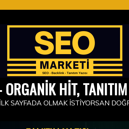
 ORGANIK HIT, TANITIM 
İLK SAYFADA OLMAK İSTIYORSAN DOĞ