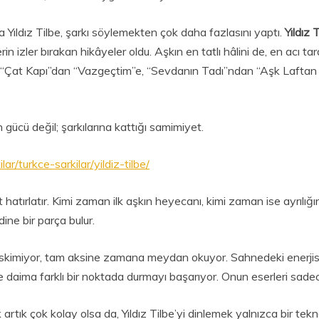
 Yıldız Tilbe, şarkı söylemekten çok daha fazlasını yaptı.
Yıldız 
in izler bırakan hikâyeler oldu. Aşkın en tatlı hâlini de, en acı 
u, “Çat Kapı”dan “Vazgeçtim”e, “Sevdanın Tadı”ndan “Aşk Laftan
gücü değil; şarkılarına kattığı samimiyet.
lar/turkce-sarkilar/yildiz-tilbe/
hatırlatır. Kimi zaman ilk aşkın heyecanı, kimi zaman ise ayrılığ
ine bir parça bulur.
 eskimiyor, tam aksine zamana meydan okuyor. Sahnedeki enerjisi
daima farklı bir noktada durmayı başarıyor. Onun eserleri sadec
artık çok kolay olsa da, Yıldız Tilbe’yi dinlemek yalnızca bir teknolo