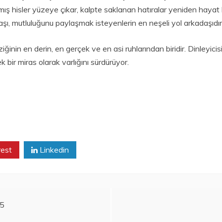
lmış hisler yüzeye çıkar, kalpte saklanan hatıralar yeniden hayat 
daşı, mutluluğunu paylaşmak isteyenlerin en neşeli yol arkadaşıdır
müziğinin en derin, en gerçek ve en asi ruhlarından biridir. Dinleyi
ir miras olarak varlığını sürdürüyor.
rest
Linkedin
25