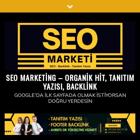
Skip
to
content
SEO MARKETING – ORGANIK HIT, TANITIM
YAZISI, BACKLINK
GOOGLE'DA İLK SAYFADA OLMAK İSTIYORSAN
DOĞRU YERDESIN