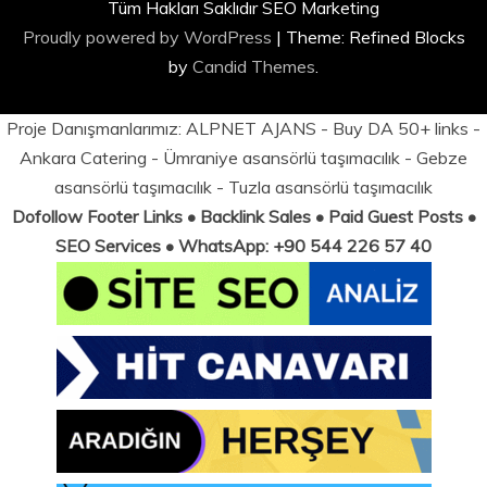
Tüm Hakları Saklıdır SEO Marketing
Proudly powered by WordPress
|
Theme: Refined Blocks
by
Candid Themes
.
Proje Danışmanlarımız:
ALPNET AJANS
- Buy DA 50+ links -
Ankara Catering
-
Ümraniye asansörlü taşımacılık
-
Gebze
asansörlü taşımacılık
-
Tuzla asansörlü taşımacılık
Dofollow Footer Links • Backlink Sales • Paid Guest Posts •
SEO Services • WhatsApp: +90 544 226 57 40