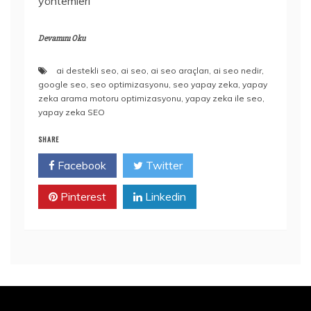
yöntemleri
Devamını Oku
ai destekli seo
,
ai seo
,
ai seo araçları
,
ai seo nedir
,
google seo
,
seo optimizasyonu
,
seo yapay zeka
,
yapay
zeka arama motoru optimizasyonu
,
yapay zeka ile seo
,
yapay zeka SEO
SHARE
Facebook
Twitter
Pinterest
Linkedin