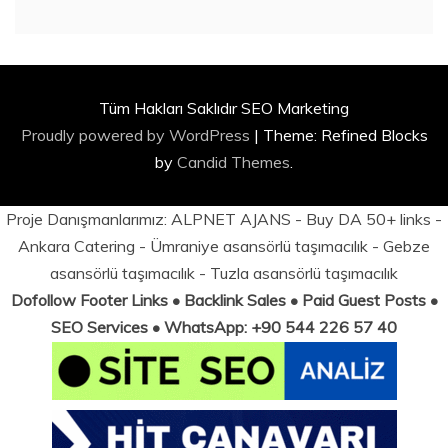
Tüm Hakları Saklıdır SEO Marketing
Proudly powered by WordPress
|
Theme: Refined Blocks
by
Candid Themes
.
Proje Danışmanlarımız:
ALPNET AJANS
- Buy DA 50+ links -
Ankara Catering
-
Ümraniye asansörlü taşımacılık
-
Gebze
asansörlü taşımacılık
-
Tuzla asansörlü taşımacılık
Dofollow Footer Links • Backlink Sales • Paid Guest Posts •
SEO Services • WhatsApp: +90 544 226 57 40