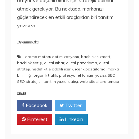
artıyor ve başarılı olmak için stratejik adımlar
atmak gerekiyor. Bu noktada, markanızı
güçlendirecek en etkili araçlardan biri tanıtım
yazısı ve
Devamını Oku
arama motoru optimizasyonu
,
backlink hizmeti
,
backlink satışı
,
dijital itibar
,
dijital pazarlama
,
dijital
strateji
,
hedef kitle odaklı içerik
,
içerik pazarlama
,
marka
bilinirliği
,
organik trafik
,
profesyonel tanıtım yazısı
,
SEO
,
SEO stratejisi
,
tanıtım yazısı satışı
,
web sitesi sıralaması
SHARE
Facebook
Twitter
Pinterest
Linkedin