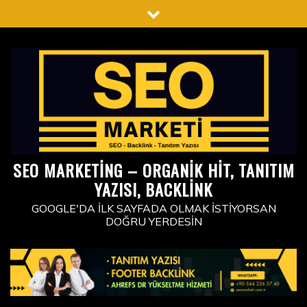
Skip
to
content
SEO MARKETING – ORGANIK HIT, TANITIM
YAZISI, BACKLINK
GOOGLE'DA İLK SAYFADA OLMAK İSTIYORSAN
DOĞRU YERDESIN