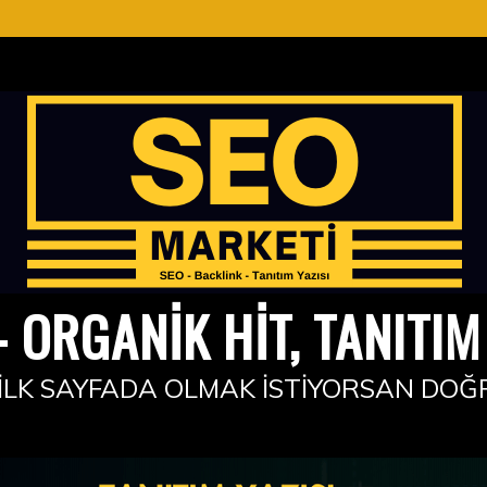
 ORGANIK HIT, TANITIM 
İLK SAYFADA OLMAK İSTIYORSAN DOĞ