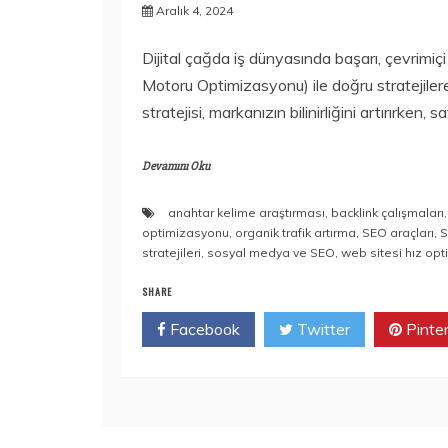
Aralık 4, 2024
Dijital çağda iş dünyasında başarı, çevrimi
Motoru Optimizasyonu) ile doğru stratejilere 
stratejisi, markanızın bilinirliğini artırırken, sa
Devamını Oku
anahtar kelime araştırması
,
backlink çalışmaları
optimizasyonu
,
organik trafik artırma
,
SEO araçları
,
S
stratejileri
,
sosyal medya ve SEO
,
web sitesi hız op
SHARE
Facebook
Twitter
Pinte