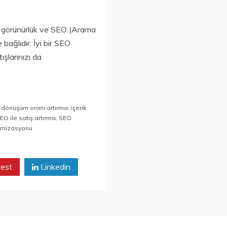
çi görünürlük ve SEO (Arama
bağlıdır. İyi bir SEO
tışlarınızı da
,
dönüşüm oranı artırma
,
içerik
EO ile satış artırma
,
SEO
timizasyonu
rest
Linkedin