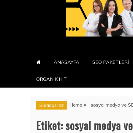
ANASAYFA
SEO PAKETLERİ
ORGANİK HİT
Home
sosyal medya ve S
Buradasınız
Etiket:
sosyal medya v