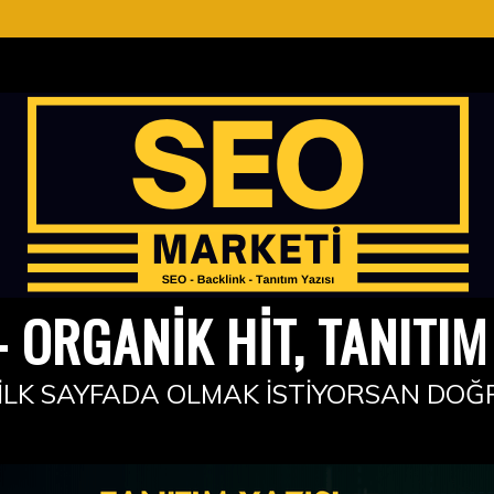
 ORGANIK HIT, TANITIM 
İLK SAYFADA OLMAK İSTIYORSAN DOĞ