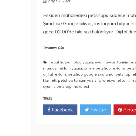
Mayıs 7, 2026
Eskiden mahalledeki petshopu sadece mahalle
Şimdi ise Google biliyor, Instagram biliyor,
gece 02.00’de bile sizi bulabiliyor. Dijital d
Devamını Oku
evcil hayvan blog yazısı
,
evcil hayvan tanıtım yaz
maması reklam yazısı
,
online petshop reklamı
,
petsh
dijital reklam
,
petshop google sıralama
,
petshop re
hizmeti
,
petshop tanıtım yazısı
,
profesyonel tanıtım 
uyumlu petshop makalesi
SHARE
Facebook
Twitter
Pinte