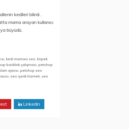
nin kedileri bilirdi…
 hatta mama arayan kullanıcı
ünya büyüdü,
ısı
,
kedi maması seo
,
köpek
op backlink çalışması
,
petshop
klam ajansı
,
petshop seo
yazısı
,
seo içerik hizmeti
,
seo
rest
Linkedin