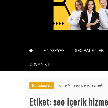
ANASAYFA
SEO PAKETLERİ
ORGANİK HİT
Home
seo içerik hizmeti
Buradasınız
Etiket:
seo içerik hizme