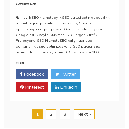
Devamını Oku
aylık SEO hizmeti
,
aylık SEO paketi satın al
,
backlink
hizmeti
,
dijital pazarlama
,
footer link
,
Google
optimizasyonu
,
google seo
,
Google sıralama yükseltme
,
Google'da ilk sayfa
,
kurumsal SEO
,
organik trafik
,
Profesyonel SEO Hizmeti
,
SEO çalışması
,
seo
danışmanlığı
,
seo optimizasyonu
,
SEO paketi
,
seo
uzmanı
,
tanıtım yazısı
,
teknik SEO
,
web sitesi SEO
SHARE
Facebook
Twitter
Pinterest
Linkedin
1
2
3
Next »