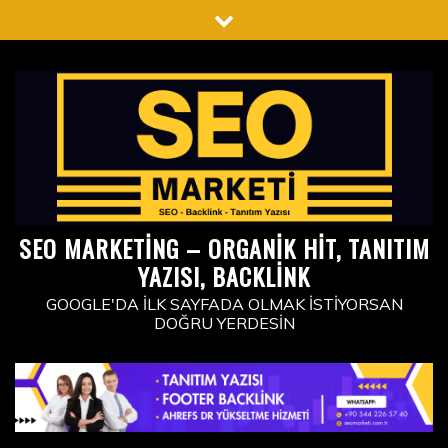
Skip
to
content
SEO MARKETING – ORGANIK HIT, TANITIM
YAZISI, BACKLINK
GOOGLE'DA İLK SAYFADA OLMAK İSTIYORSAN
DOĞRU YERDESIN