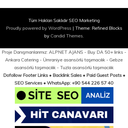
Tüm Hakları Saklıdır SEO Marketing
Proudly powered by WordPress
|
Theme: Refined Blocks
by
Candid Themes
.
Proje Danışmanlarımız:
ALPNET AJANS
- Buy DA 50+ links -
Ankara Catering
-
Ümraniye asansörlü taşımacılık
-
Gebze
asansörlü taşımacılık
-
Tuzla asansörlü taşımacılık
Dofollow Footer Links • Backlink Sales • Paid Guest Posts •
SEO Services • WhatsApp: +90 544 226 57 40