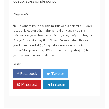
çözüp, stres içinde sonuç
Devamını Oku
ekonomik yurtdışı eğitim
,
Rusya diş hekimliği
,
Rusya
eczacılık
,
Rusya eğitim danışmanlığı
,
Rusya hazırlık
eğitimi
,
Rusya mühendislik eğitimi
,
Rusya öğrenci hayatı
,
Rusya üniversite kayıtları
,
Rusya üniversiteleri
,
Rusya
yazılım mühendisliği
,
Rusya’da sınavsız üniversite
,
Rusya’da tıp okumak
,
YKS siz üniversite
,
yurtdışı eğitim
,
yurtdışında üniversite okumak
SHARE
Facebook
Twitter
Pinterest
Linkedin