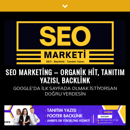
Skip
to
content
SEO MARKETING – ORGANIK HIT, TANITIM
YAZISI, BACKLINK
GOOGLE'DA İLK SAYFADA OLMAK İSTIYORSAN
DOĞRU YERDESIN