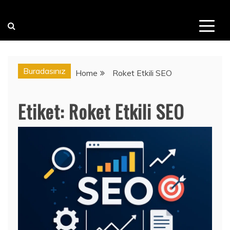
Buradasınız
Home
Roket Etkili SEO
Etiket:
Roket Etkili SEO