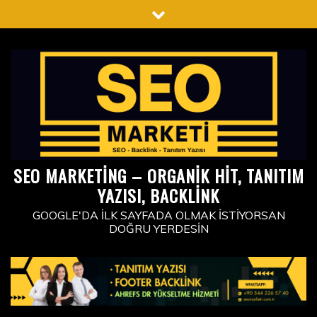
Skip
to
content
SEO MARKETING – ORGANIK HIT, TANITIM
YAZISI, BACKLINK
GOOGLE'DA İLK SAYFADA OLMAK İSTIYORSAN
DOĞRU YERDESIN