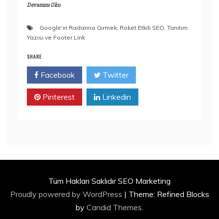
Devamını Oku
Google'ın Radarına Girmek
,
Roket Etkili SEO
,
Tanıtım
Yazısı ve Footer Link
SHARE
Facebook
Twitter
Pinterest
Linkedin
Tüm Hakları Saklıdır SEO Marketing
Proudly powered by WordPress
|
Theme: Refined Blocks
by
Candid Themes
.