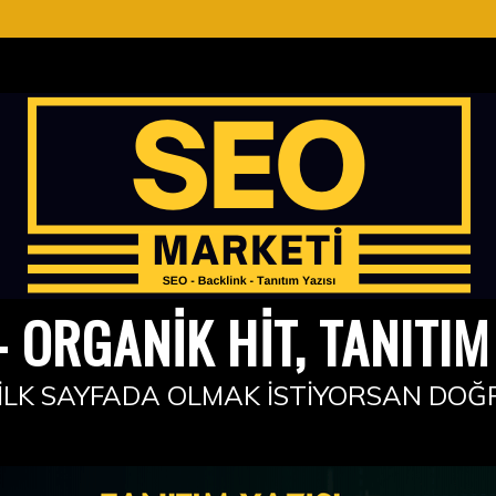
 ORGANIK HIT, TANITIM 
İLK SAYFADA OLMAK İSTIYORSAN DOĞ