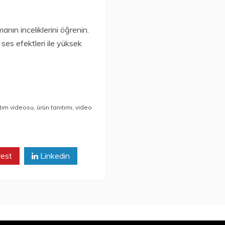
manın inceliklerini öğrenin.
ses efektleri ile yüksek
ıtım videosu
,
ürün tanıtımı
,
video
rest
Linkedin