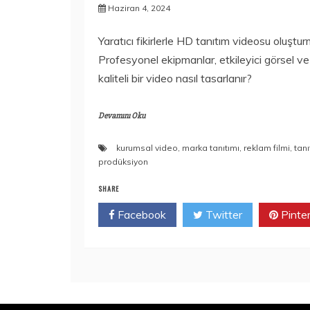
Haziran 4, 2024
Yaratıcı fikirlerle HD tanıtım videosu oluştur
Profesyonel ekipmanlar, etkileyici görsel ve 
kaliteli bir video nasıl tasarlanır?
Devamını Oku
kurumsal video
,
marka tanıtımı
,
reklam filmi
,
tan
prodüksiyon
SHARE
Facebook
Twitter
Pinte